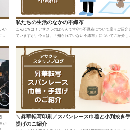
私たちの生活のなかの不織布
いい
こんにちは！アサクラのぽろんです🐶✨不織布について度々ご紹介
ご紹
ていますが、今日は、「知られていない不織布」についてご紹介し
日ポス
す✨不織布というと、以前までは知らない人が多く、どのような場
ってい
で使用されているのかわからない人が多かったと思いますが、コロ
の影響もあり、まずマスクを思い浮かべる人が多いかも...
由
＼昇華転写印刷／スパンレース巾着と小判抜き
提げのご紹介
画が
もこ