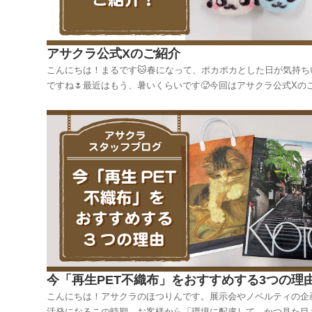
アサクラ公式Xのご紹介
こんにちは！まるです🐱春になって、ポカポカとした日が気持ち
ですね🌷最近はもう、暑いくらいです🥵今回はアサクラ公式Xの
介です✨～アサクラ公式Xアカウント～数年前からコツコツと毎
トをしていて、今では7,000フォロワーを超えるアカウントとな
ます！私が入社した時にはもう5,000...
今「再生PET不織布」をおすすめする3つの理
こんにちは！アサクラのほつりんです。展示会やノベルティの企
活発になるこの時期、お客様から「環境に配慮して、かつ見た目