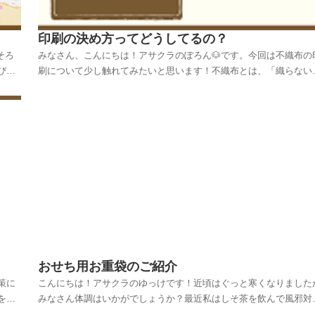
印刷の決め方ってどうしてるの？
そろ
みなさん、こんにちは！アサクラのぽろん🐶です。今回は不織布の
びり
刷について少し触れてみたいと思います！不織布とは、「織らない
季物
布」なんですねですので、基本的には不織「布」ということで、一
秋冬
を除いて、生地のような風合いがほとんどです。シルク印刷、グラ
ア印刷、フレキソ印刷、昇華転写印刷などいくつかの印刷...
おせち用お重袋のご紹介
策に
こんにちは！アサクラのゆっけです！近頃はぐっと寒くなりました
を使
みなさん体調はいかがでしょうか？最近私はしそ茶を飲んで風邪対
。結
をしています🍵さて今回はおせち用お重袋のご紹介です。お正月と