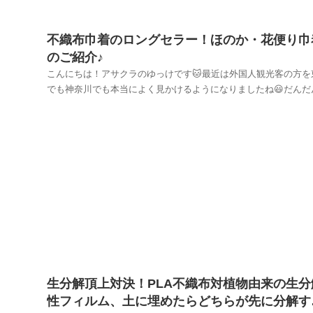
不織布巾着のロングセラー！ほのか・花便り巾
のご紹介♪
こんにちは！アサクラのゆっけです🐱最近は外国人観光客の方を
でも神奈川でも本当によく見かけるようになりましたね😃だんだ
世の中がコロナ前の明るい雰囲気に戻ってきているようで嬉しい
です✨さて今回は不織布巾着のロングセラーほのか・花便り巾着
紹介です！こちらの商品は20年以上前に登場して以...
生分解頂上対決！PLA不織布対植物由来の生分
性フィルム、土に埋めたらどちらが先に分解す