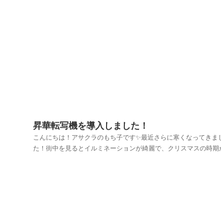
論から言うと、環境対策において不織布は一定の有効性がありま
が、その具体的な効果は使用される状況や目的に依存します...
昇華転写機を導入しました！
こんにちは！アサクラのもち子です✨最近さらに寒くなってきま
た！街中を見るとイルミネーションが綺麗で、クリスマスの時期
としみじみ思います🎄お店のラッピング用品売り場も華やかで盛
がっているのが伺えます🎁さて、弊社、昇華転写機を導入いたし
た！👏👏👏昇華転写とは、特殊インクで転写紙に...