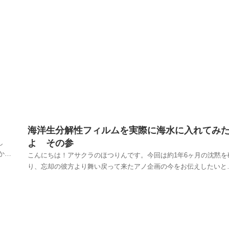
す
えばおせち、とても縁起が良いものですよね🎍お重箱を重ねる意味
あるそうで、「福を重ねる」「めでたい事が重なる」...
海洋生分解性フィルムを実際に海水に入れてみ
よ その参
し
かぁ
こんにちは！アサクラのほつりんです。今回は約1年6ヶ月の沈黙を
り上
り、忘却の彼方より舞い戻って来たアノ企画の今をお伝えしたいと
まし
います。あまりの変化の無さに、部屋の片隅で忘れ去られていたア
ビンを開ける時がきました・・・海洋生分解性フィルムを「水道
水」、「川の水」、「海水」に入れて分解するか検証を始め...