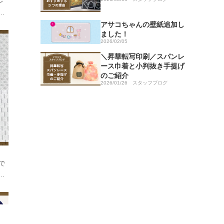
レ
レ
た
アサコちゃんの壁紙追加し
ました！
ノ
2026/02/05
＼昇華転写印刷／スパンレ
ース巾着と小判抜き手提げ
のご紹介
2026/01/26
スタッフブログ
で
、
面
な