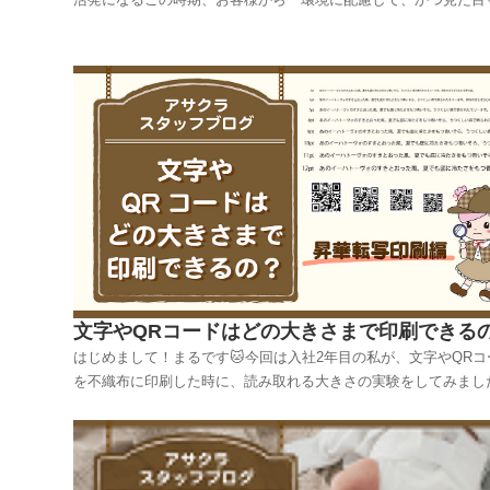
だわりたい」といったご相談を多くいただきます。そこで今回は
たちが自信を持っておすすめする「再生PET不織布」について掘
げてみたいと思います。1. 結論：なぜ今「再生PE...
文字やQRコードはどの大きさまで印刷できる
はじめまして！まるです🐱今回は入社2年目の私が、文字やQRコ
を不織布に印刷した時に、読み取れる大きさの実験をしてみまし
今回は昇華転写印刷編です！昇華転写印刷については、過去のブ
でもご紹介しています😆https://www.asakura-inc.co.jp/contents_top