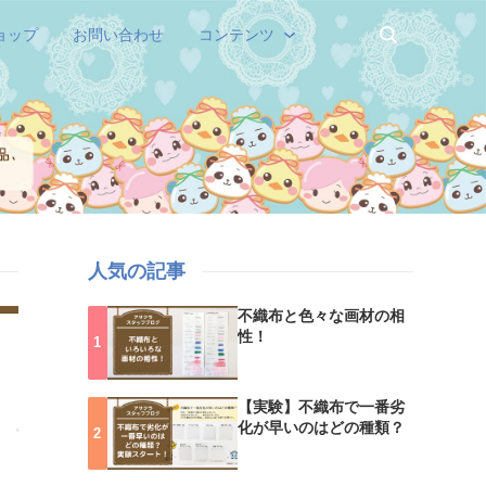
ョップ
お問い合わせ
コンテンツ
人気の記事
不織布と色々な画材の相
性！
【実験】不織布で一番劣
化が早いのはどの種類？