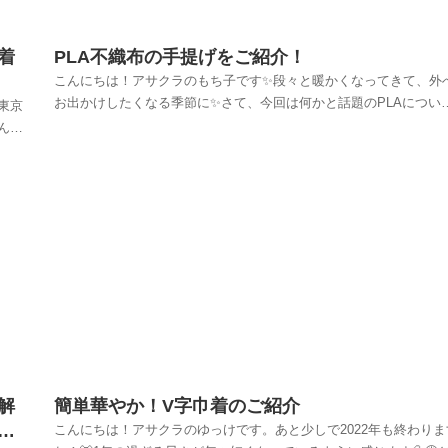
着
PLA不織布の手提げをご紹介！
こんにちは！アサクラのもち子です✨段々と暖かくなってきて、外
お出かけしたくなる季節に✨さて、今回は何かと話題のPLAについ
東京
て！アサクラではPLA不織布を使ったバッグが作れるので、そちら
んと
ご紹介したいと思います！✨PLA不織布のカラーは、白／黒／ベー
限り
ュ の3種類✨小判抜き手さげサイドガゼット手提げ...
のご
解
簡単華やか！V字巾着のご紹介
る
こんにちは！アサクラのゆっけです。あと少しで2022年も終わりま