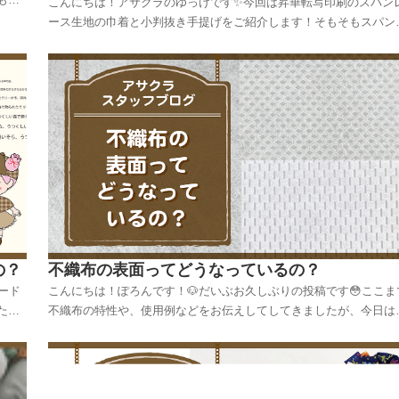
こんにちは！アサクラのゆっけです✨今回は昇華転写印刷のスパン
、私
ース生地の巾着と小判抜き手提げをご紹介します！そもそもスパン
り下
ース生地とはどんなものでしょうか？🤔・高圧水流で繊維を絡ませ
不織布生地・特徴はしなやかで柔らかい手触りでドレープ性あり・
ーバインダー(接着剤不使用)なので衛生的・身近な用...
の？
不織布の表面ってどうなっているの？
ード
こんにちは！ぽろんです！🐶だいぶお久しぶりの投稿です😳ここま
た✨
不織布の特性や、使用例などをお伝えしてしてきましたが、今日は
ログ
不織布の表面についてご紹介します！不織布って製造上の都合で表
/...
にエンボスがあるものもあれば、ないものがあります。今日はそん
原反の表面の「顔」をお見せしましょう✨不織布でよ...