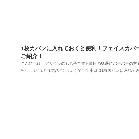
1枚カバンに入れておくと便利！フェイスカバ
ご紹介！
こんにちは！アサクラのもち子です✨連日の猛暑にバテバテの方
らっしゃるのではないでしょうか？💦本日は1枚カバンに入れて
便利なフェイスカバーのご紹介です！買い物へ出かけて洋服を試
る時、汗でベタついたり、お化粧が商品の洋服についたりしちゃ
とありますよね💦そんな時に便利なのがフェイスカ...