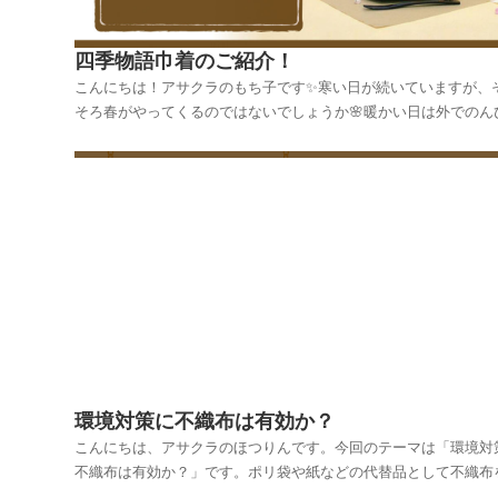
四季物語巾着のご紹介！
こんにちは！アサクラのもち子です✨寒い日が続いていますが、
そろ春がやってくるのではないでしょうか🌸暖かい日は外でのん
お散歩でもしたいです😌✨さて、今回はアサクラの人気商品✨四
語巾着をご紹介します！和紙調不織布の柔らかい風合いと、春夏
のデザインが素敵な巾着です！デザインは4種類↓た...
環境対策に不織布は有効か？
こんにちは、アサクラのほつりんです。今回のテーマは「環境対
不織布は有効か？」です。ポリ袋や紙などの代替品として不織布
用する事で、環境対策に有効かどうかを考えてみたいと思います