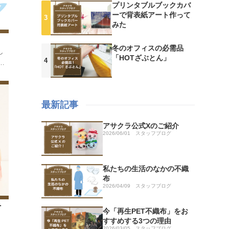
プリンタブルブックカバ
ーで背表紙アート作って
みた
冬のオフィスの必需品
し
「HOTざぶとん」
ま
面
ナ
最新記事
アサクラ公式Xのご紹介
2026/06/01
スタッフブログ
私たちの生活のなかの不織
布
2026/04/09
スタッフブログ
手
今「再生PET不織布」をお
すすめする3つの理由
2026/03/05
スタッフブログ