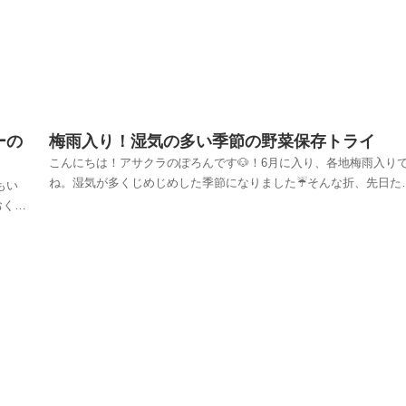
ーの
梅雨入り！湿気の多い季節の野菜保存トライ
こんにちは！アサクラのぽろんです🐶！6月に入り、各地梅雨入り
ね。湿気が多くじめじめした季節になりました☔️そんな折、先日た
もい
さんの野菜をいただく機会があって、短期間に消費できない量だっ
おくと
ので、何かしら袋に入れて保管することにしました。通気性の良い
着す
織布を使ってうまく保管できないかなぁ。。。と思...
うこ