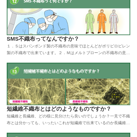
た不織布がフィルターの役目として使用されています。花...
SMS不織布ってなんですか？
１．Ｓはスパンボンド製の不織布の意味でほとんどがポリピロピレン
製の不織布で出来ています。２．Ｍはメルトブローンの不織布の意味
でこれもほとんどがポリプロピレン製の極細繊維不織布で出来ていま
す。３．Ｓは同じくスパンボンド製の不織布の意味です。ＳＭＳとは
上記の様な順序で合わせて三層にした不織布のことを言い...
短繊維不織布とはどのようなものですか？
短繊維と長繊維、どの様に見分けたら良いのでしょうか？一見で不織
布とは分かっても、いったいこれが短繊維で出来ているのか長繊維で
出来ているのかは、なかなか分かりにくいものです。分かり易く言え
ば長繊維は切れ目がないエンドレスの糸として繋がっているもので、