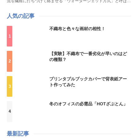
流を繊維に打ちつけて絡ませる「ウォータージェット方式」と呼ばれ
る製法で作られます。接着剤や熱による圧着を使用しないため、エン
ボス加工を施さなくても表面を均一に仕上げられ、滑らかでやわらか
人気の記事
な触感が特長です。用途に合わせてエンボス加工を施し...
不織布と色々な画材の相性！
【実験】不織布で一番劣化が早いのはど
の種類？
プリンタブルブックカバーで背表紙アー
ト作ってみた
冬のオフィスの必需品「HOTざぶとん」
最新記事