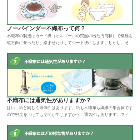
ノーバインダー不織布って何？
不織布の製造はカード機（オルゴールの突起の出た円筒状）で繊維を
縦方向に並べたり、絡ませたりしてシート状にします。しかし、それ
だけでは糸同士がくっついていません。化学接着剤（バインダーと呼
ばれる）を噴霧したり、塗布して繊維を固定して出来ます。接着剤が
繊維を固定させる役目を果たしているので丈夫な不織布が...
不織布には通気性がありますか？
はい、紙と同じく通気性はあります。紙も不織布も繊維の集合体です
ので密度を上げても空間が生じますから、通気性はあります。フィル
ムは樹脂が一体となっていますので、通気性はありません。但し、繊
維の太さや厚み（積層）により、通気性に差はでます。不織布の繊維
は大体２ｄ～３ｄ（デニール）の太さでミクロンに直すと...