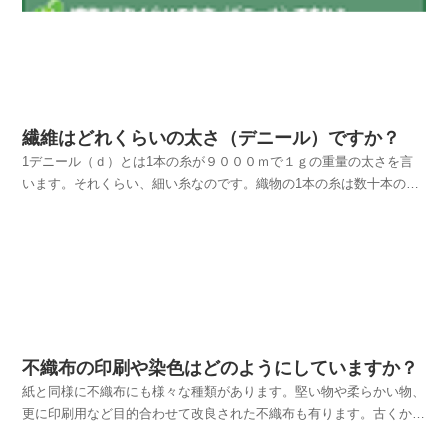
短繊維とは１ｍｍ～５１ｍｍくらいのカットされた糸のこ...
繊維はどれくらいの太さ（デニール）ですか？
1デニール（ｄ）とは1本の糸が９０００ｍで１ｇの重量の太さを言
います。それくらい、細い糸なのです。織物の1本の糸は数十本の糸
が撚られていますので、皆様が見る糸は太く感じます。不織布に使用
されている、繊維の太さは、大体２デニール～３デニールの糸で出来
ています。２ｄ～３ｄの繊維をミクロンに直すと１５μ～...
不織布の印刷や染色はどのようにしていますか？
紙と同様に不織布にも様々な種類があります。堅い物や柔らかい物、
更に印刷用など目的合わせて改良された不織布も有ります。古くから
ある印刷用の不織布はケミカルボンド（樹脂接着）不織布で、オフセ