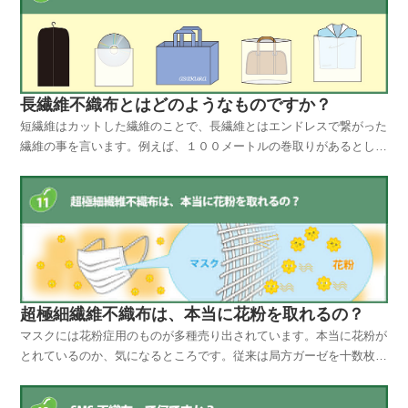
長繊維不織布とはどのようなものですか？
短繊維はカットした繊維のことで、長繊維とはエンドレスで繋がった
繊維の事を言います。例えば、１００メートルの巻取りがあるとしま
すと１本の糸は約１００メートルあります。約と言うのは、不織布は
製造時にある程度繊維を左右に振りながら製造します。その為１本の
糸は、正確には１００メートル以上の長さになります。こ...
超極細繊維不織布は、本当に花粉を取れるの？
マスクには花粉症用のものが多種売り出されています。本当に花粉が
とれているのか、気になるところです。従来は局方ガーゼを十数枚折
り重ねているマスクしか有りませんでした。最近はガーゼマスクにも
花粉症用に開発されたものがあります。いずれも、超極細繊維ででき