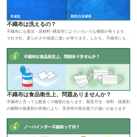
不織布は洗えるの？
不織布にも製法・原材料･構造等によりいろいろな種類が有ります。
それぞれ、柔らかさや強度に違いが有ります。しかも、不織布にも耐
水強度のあるものと無い物があり、一般的には耐水強度の有る不織布
でも、軽くモミ洗い２～3回できる物から数十回できる物と不織布に
より様々です。特別に耐水性･耐久性を重視して作られた...
不織布は食品衛生上、問題ありませんか？
不織布と言っても数多くの種類があります。製造方法・材料・接着剤
の種類や接着剤の有無により、安全性や衛生面での違いがあります。
一般的に食品衛生上問題がない不織布は以下の注意点で判断します。
① 素材に問題が無いか？材料の中にホルマリンや重金属等が含まれ
てないか？② 接着剤を使用しているかいないか？接着剤...