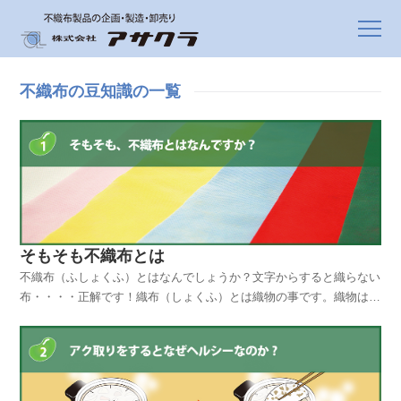
不織布の豆知識の一覧
そもそも不織布とは
不織布（ふしょくふ）とはなんでしょうか？文字からすると織らない
布・・・・正解です！織布（しょくふ）とは織物の事です。織物は縦
糸と横糸で編んだ物を言います。通常は織機・編み機にかけられて織
られたり編まれたりします。また、織り方により、平織・綾織・模沙
織などがあり、編物はジャガード・トリコットなどが代表...