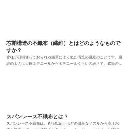
ット印刷用に開発された物です。用途はカレンダー・財布・名刺入
れ・信玄袋などです。印刷の中でもオフセット印刷はカラー...
芯鞘構造の不織布（繊維）とはどのようなもので
すか？
皆様が日頃使っておられる鉛筆によく似た構造の繊維のことです。繊
維の太さは大体２デニールから３デニールくらいの細さで、鉛筆の様
に芯と鞘の二層構造になっています。ちなみに２デニールとは４５０
０ｍで１ｇの糸のことで大変細い糸です。不織布を構成する素材を二
成分にすることで不織布（繊維）の特徴を変えられます。...
スパンレース不織布とは？
スパンレース不織布は、直径0.1mmほどの微細なノズルから高圧水