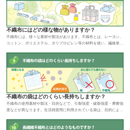
不織布にはどの様な物がありますか？
不織布には、様々な素材や製法があります。不織布とは、レーヨン、
コットン、ポリエステル、ポリプロピレン等の材料を使い、繊維単体
か、数種類の繊維の混紡したものを、接着剤等や熱プレスなどでシー
ト状に仕上げたものですが、用途によって製法などのも変わってくる
ので、下記に大まかな製法ごとに分類してみました。名 ...
不織布の袋はどのくらい長持ちしますか？
不織布の使用素材や製法・目的などで、引裂強度・破裂強度・摩擦強
度などが異なります。生活雑貨用に利用されている袋は、目的により
柔らかさを強調したり､硬さを強調した袋が有ります。例えばCD-
ROM用の袋やハンドバッグ用の包装に利用されている袋は、大変薄
くて柔らかい不織布が使われていますが、商品を出し入れ...