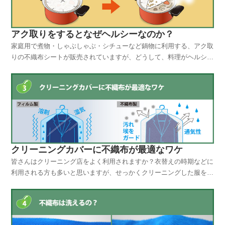
アク取りをするとなぜヘルシーなのか？
家庭用で煮物・しゃぶしゃぶ・シチューなど鍋物に利用する、アク取
りの不織布シートが販売されていますが、どうして、料理がヘルシー
になるのでしょうか？ほとんどの商品がポリプロピレン繊維の不織布
で出来ています。ポリプロピレンの繊維は自重の約21倍の油を吸着
します。その特徴を利用して、肉や魚から出る余分な脂肪...
クリーニングカバーに不織布が最適なワケ
皆さんはクリーニング店をよく利用されますか？衣替えの時期などに
利用される方も多いと思いますが、せっかくクリーニングした服をタ
ンスやボックスにそのまま仕舞ってしまい半年後に出した時にはカビ
が生えていた・・・なんてご経験はありませんか？クリーニング業界
の認識では、あくまでも現在のフィルム製のカバーはお客...