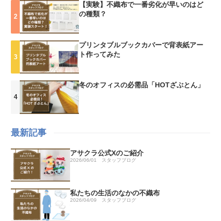
【実験】不織布で一番劣化が早いのはど
の種類？
プリンタブルブックカバーで背表紙アー
ト作ってみた
冬のオフィスの必需品「HOTざぶとん」
最新記事
アサクラ公式Xのご紹介
2026/06/01
スタッフブログ
私たちの生活のなかの不織布
2026/04/09
スタッフブログ