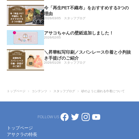
今「再生PET不織布」をおすすめする3つの
理由
2026/03/05
スタッフブログ
アサコちゃんの壁紙追加しました！
2026/02/05
＼昇華転写印刷／スパンレース巾着と小判抜
き手提げのご紹介
2026/01/26
スタッフブログ
トップページ
コンテンツ
スタッフブログ
砂のように崩れる巾着について
FOLLOW US
トップページ
アサクラの特長