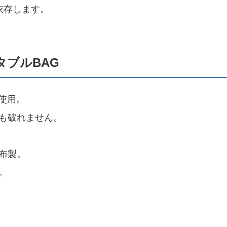
依存します。
ブルBAG
布使用。
も破れません。
布製。
。