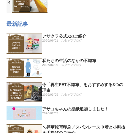
最新記事
アサクラ公式Xのご紹介
2026/06/01
スタッフブログ
私たちの生活のなかの不織布
2026/04/09
スタッフブログ
今「再生PET不織布」をおすすめする3つの
理由
2026/03/05
スタッフブログ
アサコちゃんの壁紙追加しました！
2026/02/05
＼昇華転写印刷／スパンレース巾着と小判抜
き手提げのご紹介